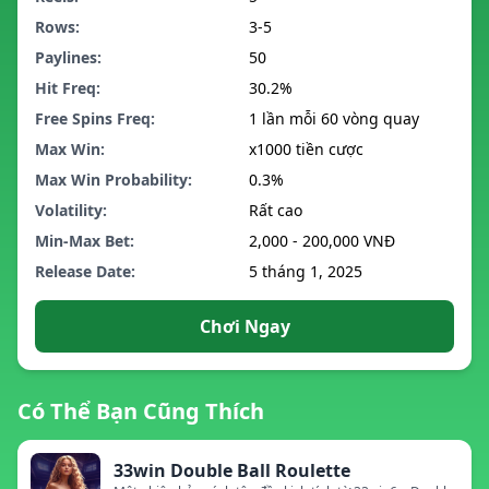
Rows:
3-5
Paylines:
50
Hit Freq:
30.2%
Free Spins Freq:
1 lần mỗi 60 vòng quay
Max Win:
x1000 tiền cược
Max Win Probability:
0.3%
Volatility:
Rất cao
Min-Max Bet:
2,000 - 200,000 VNĐ
Release Date:
5 tháng 1, 2025
Chơi Ngay
Có Thể Bạn Cũng Thích
33win Double Ball Roulette