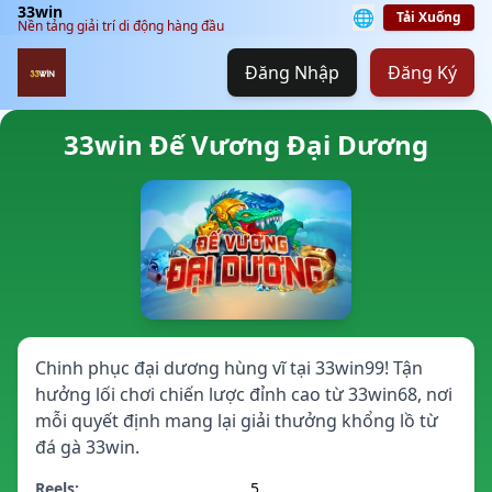
33win
🌐
Tải Xuống
Nền tảng giải trí di động hàng đầu
Đăng Nhập
Đăng Ký
33win Đế Vương Đại Dương
Chinh phục đại dương hùng vĩ tại 33win99! Tận
hưởng lối chơi chiến lược đỉnh cao từ 33win68, nơi
mỗi quyết định mang lại giải thưởng khổng lồ từ
đá gà 33win.
Reels:
5